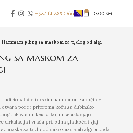
0
+387 61 888 066
0,00
KM
Hammam piling sa maskom za tijelog od algi
ng sa maskom za
gi
n tradicionalnim turskim hamamom započinje
a otvara pore i priprema kožu za dubinsko
iling rukavicom kessa, kojim se uklanjaju
 cirkulacija i vraća prirodna glatkoća i sjaj
a se maska za tijelo od mikroniziranih algi brenda