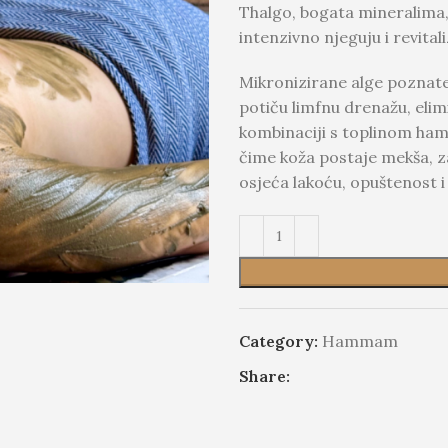
Thalgo
, bogata mineralima
intenzivno njeguju i revitali
Mikronizirane alge poznate
potiču limfnu drenažu, elim
kombinaciji s toplinom hama
čime koža postaje mekša, za
osjeća lakoću, opuštenost i
Category:
Hammam
Share: