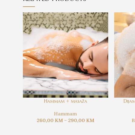
Hammam + masaža
Dija
Hammam
260,00
KM
–
290,00
KM
B