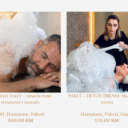
mant paket – marokanski
PAKET – DETOX DREAM: H
hammam i masaža
sauna
iH
,
Hammam
,
Paketi
Hammam
,
Paketi
,
Sa
300,00
KM
170,00
KM