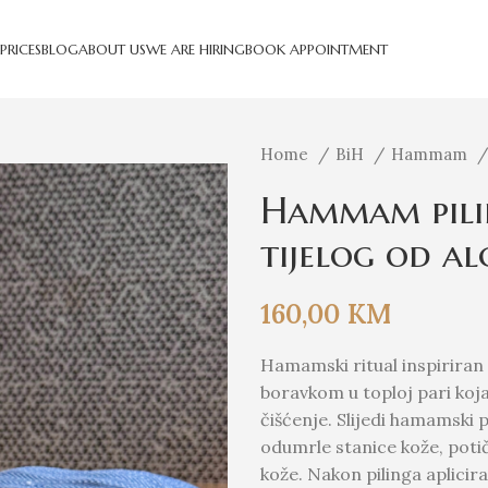
PRICES
BLOG
ABOUT US
WE ARE HIRING
BOOK APPOINTMENT
Home
BiH
Hammam
Hammam pili
tijelog od al
160,00
KM
Hamamski ritual inspirira
boravkom u toploj pari koj
čišćenje. Slijedi hamamski p
odumrle stanice kože, potiče
kože. Nakon pilinga aplicir