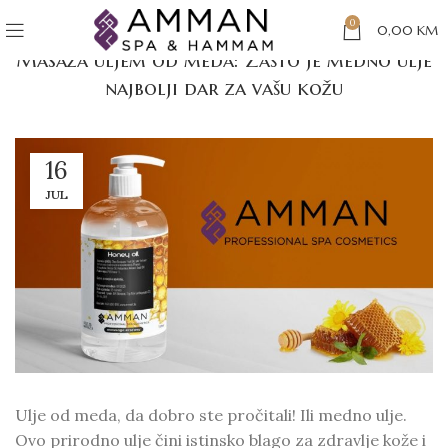
BLOG BIH
0
0,00
KM
Masaža uljem od meda: Zašto je medno ulje
najbolji dar za vašu kožu
16
JUL
Ulje od meda, da dobro ste pročitali! Ili medno ulje.
Ovo prirodno ulje čini istinsko blago za zdravlje kože i