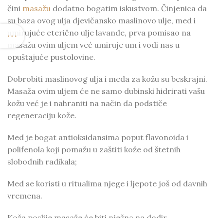
čini
masažu
dodatno bogatim iskustvom. Činjenica da
su baza ovog ulja djevičansko maslinovo ulje, med i
umirujuće eterično ulje lavande, prva pomisao na
masažu ovim uljem već umiruje um i vodi nas u
opuštajuće pustolovine.
Dobrobiti maslinovog ulja i meda za kožu su beskrajni.
Masaža ovim uljem će ne samo dubinski hidrirati vašu
kožu već je i nahraniti na način da podstiče
regeneraciju kože.
Med je bogat antioksidansima poput flavonoida i
polifenola koji pomažu u zaštiti kože od štetnih
slobodnih radikala;
Med se koristi u ritualima njege i ljepote još od davnih
vremena.
Koža poslije masaže će biti nježna na dodir,