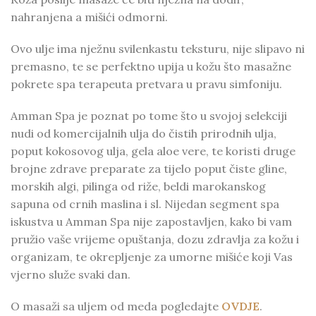
nahranjena a mišići odmorni.
Ovo ulje ima nježnu svilenkastu teksturu, nije slipavo ni
premasno, te se perfektno upija u kožu što masažne
pokrete spa terapeuta pretvara u pravu simfoniju.
Amman Spa je poznat po tome što u svojoj selekciji
nudi od komercijalnih ulja do čistih prirodnih ulja,
poput kokosovog ulja, gela aloe vere, te koristi druge
brojne zdrave preparate za tijelo poput čiste gline,
morskih algi, pilinga od riže, beldi marokanskog
sapuna od crnih maslina i sl. Nijedan segment spa
iskustva u Amman Spa nije zapostavljen, kako bi vam
pružio vaše vrijeme opuštanja, dozu zdravlja za kožu i
organizam, te okrepljenje za umorne mišiće koji Vas
vjerno služe svaki dan.
O masaži sa uljem od meda pogledajte
OVDJE
.