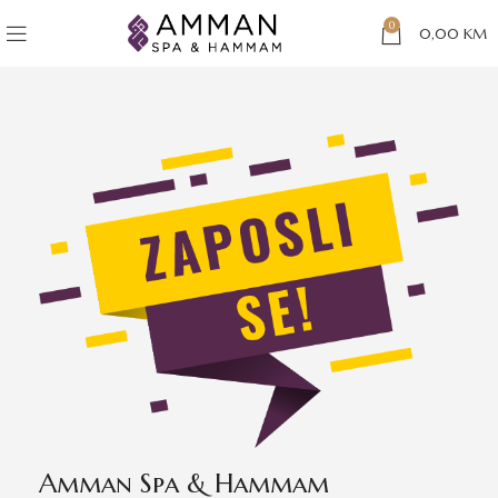
0
0,00
KM
Amman Spa & Hammam