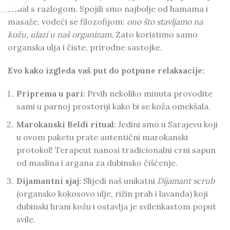
ritual s razlogom. Spojili smo najbolje od hamama i
masaže, vodeći se filozofijom:
ono što stavljamo na
kožu, ulazi u naš organizam.
Zato koristimo samo
organska ulja i čiste, prirodne sastojke.
Evo kako izgleda vaš put do potpune relaksacije:
Priprema u pari:
Prvih nekoliko minuta provodite
sami u parnoj prostoriji kako bi se koža omekšala.
Marokanski Beldi ritual:
Jedini smo u Sarajevu koji
u ovom paketu prate autentični marokanski
protokol! Terapeut nanosi tradicionalni crni sapun
od maslina i argana za dubinsko čišćenje.
Dijamantni sjaj:
Slijedi naš unikatni
Dijamant scrub
(organsko kokosovo ulje, rižin prah i lavanda) koji
dubinski hrani kožu i ostavlja je svilenkastom poput
svile.