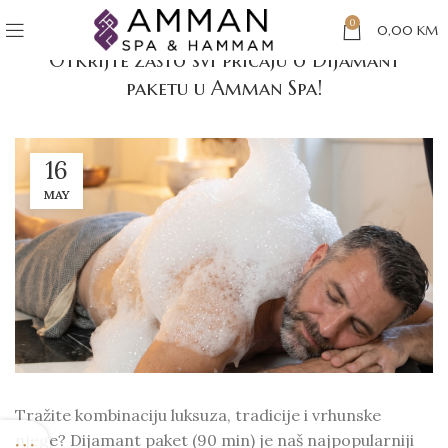
BLOG BIH
0
0,00
KM
Otkrijte zašto svi pričaju o Dijamant
paketu u Amman Spa!
16
MAY
Tražite kombinaciju luksuza, tradicije i vrhunske
njege? Dijamant paket (90 min) je naš najpopularniji