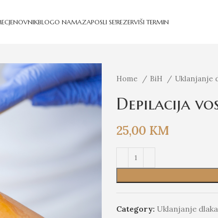
E
CJENOVNIK
BLOG
O NAMA
ZAPOSLI SE!
REZERVIŠI TERMIN
Home
BiH
Uklanjanje 
Depilacija v
25,00
KM
Category:
Uklanjanje dlaka