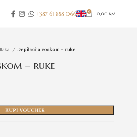
0
+387 61 888 066
0,00
KM
dlaka
Depilacija voskom – ruke
oskom – ruke
KUPI VOUCHER