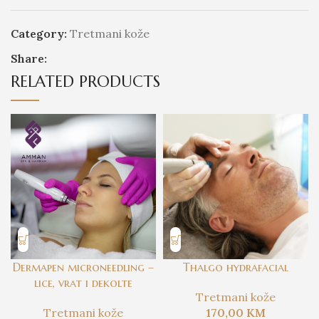
Category:
Tretmani kože
Share:
RELATED PRODUCTS
Dermapen microneedling –
Thalgo hydrafacial
lice, vrat i dekolte
Tretmani kože
Tretmani kože
170,00
KM