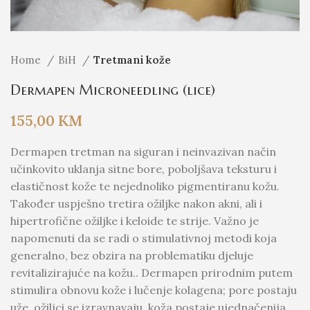
Home
BiH
Tretmani kože
Dermapen Microneedling (lice)
155,00
KM
Dermapen tretman na siguran i neinvazivan način
učinkovito uklanja sitne bore, poboljšava teksturu i
elastičnost kože te nejednoliko pigmentiranu kožu.
Također uspješno tretira ožiljke nakon akni, ali i
hipertrofične ožiljke i keloide te strije. Važno je
napomenuti da se radi o stimulativnoj metodi koja
generalno, bez obzira na problematiku djeluje
revitalizirajuće na kožu.. Dermapen prirodnim putem
stimulira obnovu kože i lučenje kolagena; pore postaju
uže, ožiljci se izravnavaju, koža postaje ujednačenija,