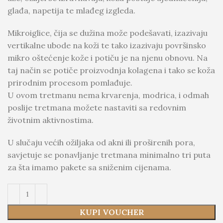
glađa, napetija te mlađeg izgleda.
Mikroiglice, čija se dužina može podešavati, izazivaju
vertikalne ubode na koži te tako izazivaju površinsko
mikro oštećenje kože i potiču je na njenu obnovu. Na
taj način se potiče proizvodnja kolagena i tako se koža
prirodnim procesom pomlađuje.
U ovom tretmanu nema krvarenja, modrica, i odmah
poslije tretmana možete nastaviti sa redovnim
životnim aktivnostima.
U slučaju većih ožiljaka od akni ili proširenih pora,
savjetuje se ponavljanje tretmana minimalno tri puta
za šta imamo pakete sa sniženim cijenama.
KUPI VOUCHER