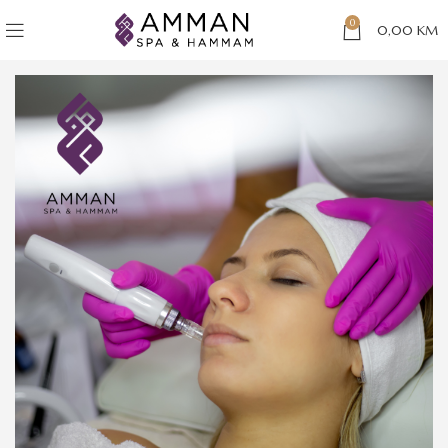
0
0,00
KM