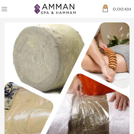
0
0,00
KM