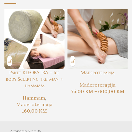
Paket KLEOPATRA – Ice
Maderoterapija
body Sculpting tretman +
Maderoterapija
hammam
75,00
KM
–
600,00
KM
Hammam
,
Maderoterapija
160,00
KM
Amman Spa &