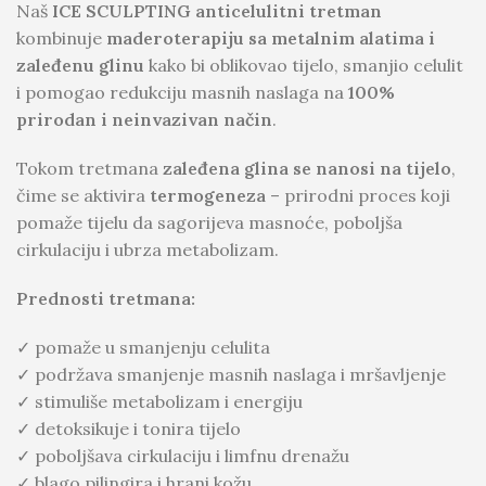
Naš
ICE SCULPTING anticelulitni tretman
kombinuje
maderoterapiju sa metalnim alatima i
zaleđenu glinu
kako bi oblikovao tijelo, smanjio celulit
i pomogao redukciju masnih naslaga na
100%
prirodan i neinvazivan način
.
Tokom tretmana
zaleđena glina se nanosi na tijelo
,
čime se aktivira
termogeneza
– prirodni proces koji
pomaže tijelu da sagorijeva masnoće, poboljša
cirkulaciju i ubrza metabolizam.
Prednosti tretmana:
✓ pomaže u smanjenju celulita
✓ podržava smanjenje masnih naslaga i mršavljenje
✓ stimuliše metabolizam i energiju
✓ detoksikuje i tonira tijelo
✓ poboljšava cirkulaciju i limfnu drenažu
✓ blago pilingira i hrani kožu