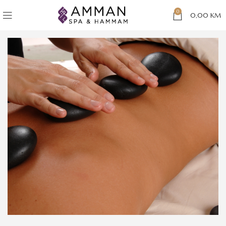
0
0,00
KM