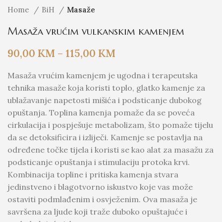
Home
BiH
Masaže
Masaža vrućim vulkanskim kamenjem
90,00
KM
–
115,00
KM
Masaža vrućim kamenjem je ugodna i terapeutska
tehnika masaže koja koristi toplo, glatko kamenje za
ublažavanje napetosti mišića i podsticanje dubokog
opuštanja. Toplina kamenja pomaže da se poveća
cirkulacija i pospješuje metabolizam, što pomaže tijelu
da se detoksificira i izliječi. Kamenje se postavlja na
određene točke tijela i koristi se kao alat za masažu za
podsticanje opuštanja i stimulaciju protoka krvi.
Kombinacija topline i pritiska kamenja stvara
jedinstveno i blagotvorno iskustvo koje vas može
ostaviti podmlađenim i osvježenim. Ova masaža je
savršena za ljude koji traže duboko opuštajuće i