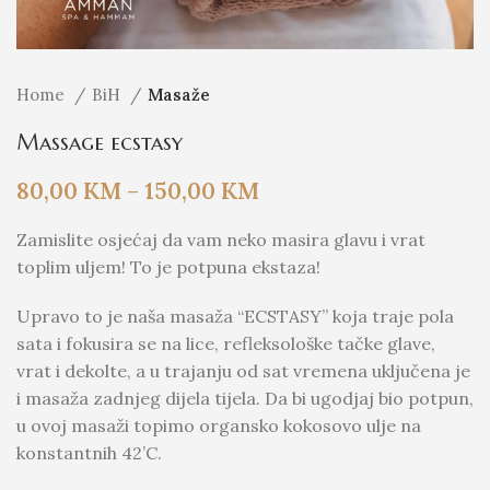
Home
BiH
Masaže
Massage ecstasy
80,00
KM
–
150,00
KM
Zamislite osjećaj da vam neko masira glavu i vrat
toplim uljem! To je potpuna ekstaza!
Upravo to je naša masaža “ECSTASY” koja traje pola
sata i fokusira se na lice, refleksološke tačke glave,
vrat i dekolte, a u trajanju od sat vremena uključena je
i masaža zadnjeg dijela tijela. Da bi ugodjaj bio potpun,
u ovoj masaži topimo organsko kokosovo ulje na
konstantnih 42’C.