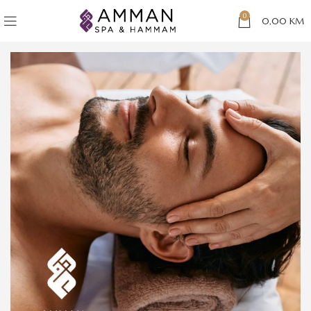
0
0,00
KM