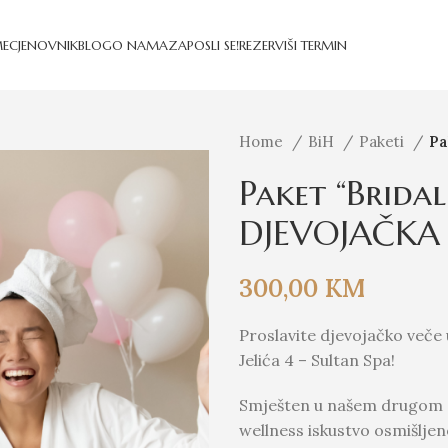
E
CJENOVNIK
BLOG
O NAMA
ZAPOSLI SE!
REZERVIŠI TERMIN
Home
BiH
Paketi
Pa
Paket “Brida
DJEVOJAČKA
300,00
KM
Proslavite djevojačko veče
Jelića 4 – Sultan Spa!
Smješten u našem drugom s
wellness iskustvo osmišlje