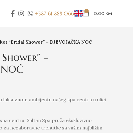
0
+387 61 888 066
0,00
KM
ket “Bridal Shower” – DJEVOJAČKA NOĆ
l Shower” –
 NOĆ
 u luksuznom ambijentu našeg spa centra u ulici
pa centru, Sultan Spa pruža ekskluzivno
no za nezaboravne trenutke sa vašim najbližim