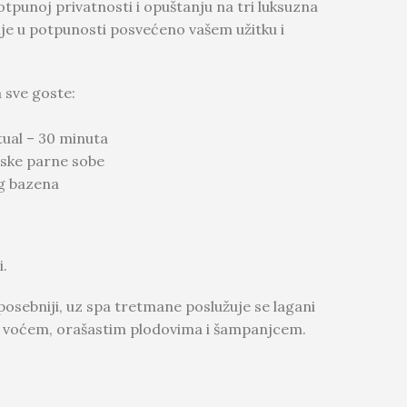
otpunoj privatnosti i opuštanju na tri luksuzna
lje u potpunosti posvećeno vašem užitku i
 sve goste:
ual – 30 minuta
mske parne sobe
g bazena
i.
 posebniji, uz spa tretmane poslužuje se lagani
m voćem, orašastim plodovima i šampanjcem.