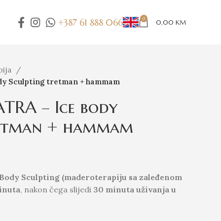
0
+387 61 888 066
0,00
KM
pija
dy Sculpting tretman + hammam
TRA – Ice body
retman + hammam
 Body Sculpting (maderoterapiju sa zaleđenom
inuta
, nakon čega slijedi
30 minuta uživanja u