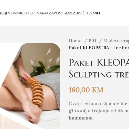
E
CJENOVNIK
BLOG
O NAMA
ZAPOSLI SE!
REZERVIŠI TERMIN
Home
BiH
Maderotera
Paket KLEOPATRA – Ice bo
Paket KLEOPA
Sculpting t
160,00
KM
Ovaj tretman uključuje
Ice
glinom)
u trajanju od
45 m
hammamu
.