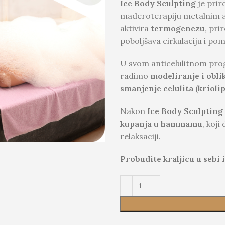
Ice Body Sculpting
je prir
maderoterapiju metalnim a
aktivira
termogenezu
, pri
poboljšava cirkulaciju i po
U svom anticelulitnom pr
radimo
modeliranje i obli
smanjenje celulita (kriol
Nakon
Ice Body Sculpting
kupanja u hammamu
, koji
relaksaciji.
Probudite kraljicu u sebi