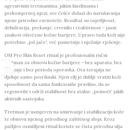
agresivnim tretmanima, jakim kiselinama i
prekomjernoj njezi, sve češće dolazi do narušavanja
njene prirodne ravnoteže. Rezultat su osjetljivost,
dehidracija, peckanje, crvenilo i reaktivnost – jasni
znakovi oštećene kožne barijere. Upravo tada koži nije
potrebno „još jače“, već pametnije i nježnije rješenje.
OM Pro Skin Reset ritual je profesionalni ručni
tretman za obnovu kožne barijere – bez aparata, bez
agresije i bez perioda oporavka. Ova terapija ne
djeluje samo površinski. Njen cilj je dublji: vratiti koži
sposobnost da sama funkcioniše pravilno, da se
regeneriše i održi stabilnost bez stalne „pomoći“ jakih
aktivnih sastojaka.
Tretman je usmjeren na smirivanje i stabilizaciju kože
te obnovu njenog prirodnog zaštitnog sloja. Kroz
pažljivo osmišljeni ritual koriste se čista prirodna ulja