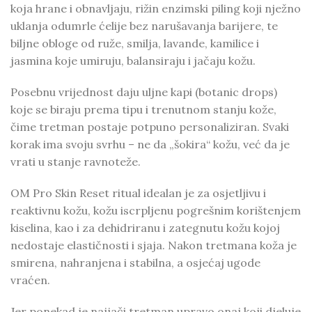
koja hrane i obnavljaju, rižin enzimski piling koji nježno
uklanja odumrle ćelije bez narušavanja barijere, te
biljne obloge od ruže, smilja, lavande, kamilice i
jasmina koje umiruju, balansiraju i jačaju kožu.
Posebnu vrijednost daju uljne kapi (botanic drops)
koje se biraju prema tipu i trenutnom stanju kože,
čime tretman postaje potpuno personaliziran. Svaki
korak ima svoju svrhu – ne da „šokira“ kožu, već da je
vrati u stanje ravnoteže.
OM Pro Skin Reset ritual idealan je za osjetljivu i
reaktivnu kožu, kožu iscrpljenu pogrešnim korištenjem
kiselina, kao i za dehidriranu i zategnutu kožu kojoj
nedostaje elastičnosti i sjaja. Nakon tretmana koža je
smirena, nahranjena i stabilna, a osjećaj ugode
vraćen.
Jer ponekad je najjači tretman upravo onaj koji djeluje