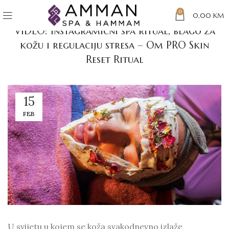
BLOG BIH
0
0,00
KM
VIDEO: Instagramični spa ritual, blago za
kožu i regulaciju stresa – Om PRO Skin
Reset Ritual
15
FEB
U svijetu u kojem se koža svakodnevno izlaže