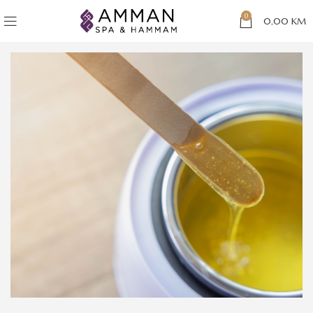
0
0,00
KM