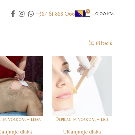
0
+387 61 888 066
0,00
KM
Filters
cija voskom – leđa
Depilacija voskom – lice
lanjanje dlaka
Uklanjanje dlaka