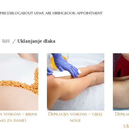
PRICES
BLOG
ABOUT US
WE ARE HIRING
BOOK APPOINTMENT
BiH
Uklanjanje dlaka
ja voskom – bikini
Depilacija voskom – cijele
Depila
amo za dame)
noge
Uk