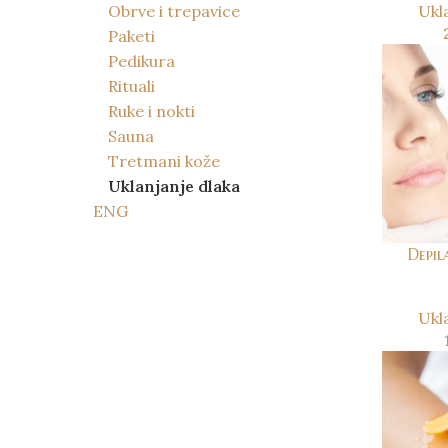
Obrve i trepavice
Ukl
Paketi
Pedikura
Rituali
Ruke i nokti
Sauna
Tretmani kože
Uklanjanje dlaka
ENG
Depil
Ukl