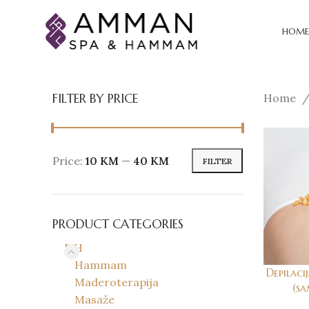
HOME
FILTER BY PRICE
Home
Price:
10 KM
—
40 KM
FILTER
PRODUCT CATEGORIES
BiH
Hammam
Depilaci
Maderoterapija
(s
Masaže