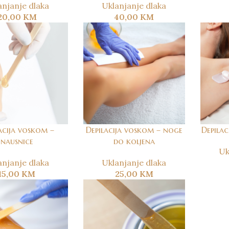
anjanje dlaka
Uklanjanje dlaka
20,00
KM
40,00
KM
acija voskom –
Depilacija voskom – noge
Depila
nausnice
do koljena
Uk
anjanje dlaka
Uklanjanje dlaka
15,00
KM
25,00
KM