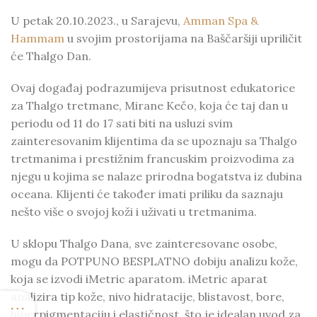
U petak 20.10.2023., u Sarajevu,
Amman Spa &
Hammam
u svojim prostorijama na Baščaršiji upriličit
će Thalgo Dan.
Ovaj događaj podrazumijeva prisutnost edukatorice
za Thalgo tretmane, Mirane Kečo, koja će taj dan u
periodu od 11 do 17 sati biti na usluzi svim
zainteresovanim klijentima da se upoznaju sa Thalgo
tretmanima i prestižnim francuskim proizvodima za
njegu u kojima se
nalaze prirodna bogatstva iz dubina
oceana.
Klijenti će također imati priliku da saznaju
nešto više o svojoj koži i uživati u tretmanima.
U sklopu Thalgo Dana, sve zainteresovane osobe,
mogu da POTPUNO BESPLATNO dobiju analizu kože,
koja se izvodi
iMetric aparatom. iMetric aparat
analizira tip kože, nivo hidratacije, blistavost, bore,
hiperpigmentaciju i elastičnost, što je idealan uvod za