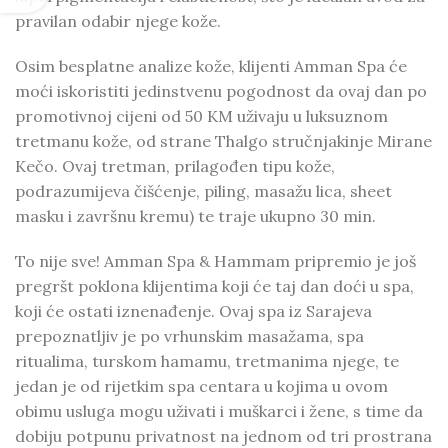
pravilan odabir njege kože.
Osim besplatne analize kože, klijenti Amman Spa će
moći iskoristiti jedinstvenu pogodnost da ovaj dan po
promotivnoj cijeni od 50 KM uživaju u luksuznom
tretmanu kože, od strane Thalgo stručnjakinje Mirane
Kečo. Ovaj tretman, prilagođen tipu kože,
podrazumijeva čišćenje, piling, masažu lica, sheet
masku i završnu kremu) te traje ukupno 30 min.
To nije sve! Amman Spa & Hammam pripremio je još
pregršt poklona klijentima koji će taj dan doći u spa,
koji će ostati iznenađenje. Ovaj spa iz Sarajeva
prepoznatljiv je po vrhunskim masažama, spa
ritualima, turskom hamamu, tretmanima njege, te
jedan je od rijetkim spa centara u kojima u ovom
obimu usluga mogu uživati i muškarci i žene, s time da
dobiju potpunu privatnost na jednom od tri prostrana