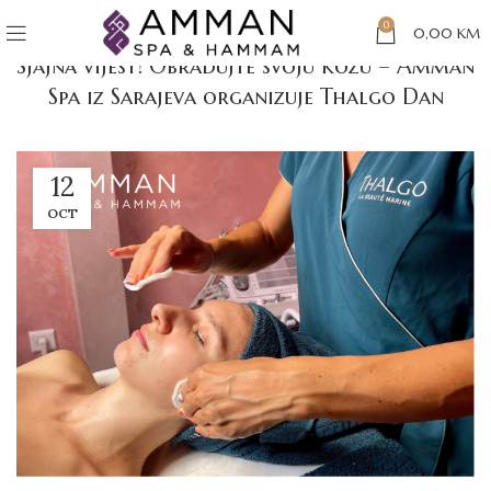
BLOG BIH
0
0,00
KM
Sjajna vijest! Obradujte svoju kožu – Amman
Spa iz Sarajeva organizuje Thalgo Dan
12
OCT